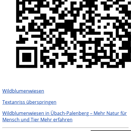
Wildblumenwiesen
Textanriss überspringen
Wildblumenwiesen in Übach-Palenberg – Mehr Natur für
Mensch und Tier
Mehr erfahren