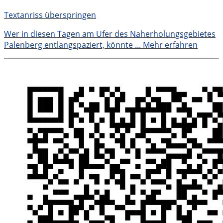
Textanriss überspringen
Wer in diesen Tagen am Ufer des Naherholungsgebietes
Palenberg entlangspaziert, könnte ...
Mehr erfahren