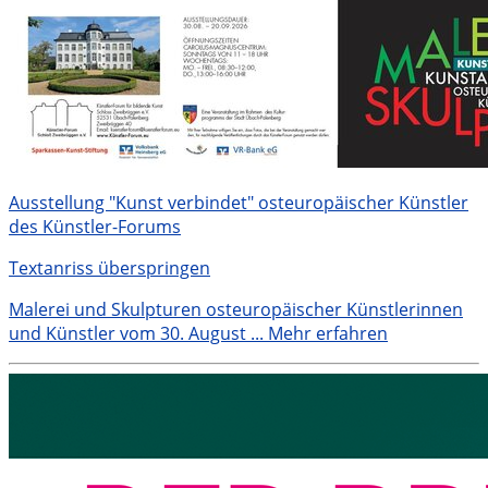
Ausstellung "Kunst verbindet" osteuropäischer Künstler
des Künstler-Forums
Textanriss überspringen
Malerei und Skulpturen osteuropäischer Künstlerinnen
und Künstler vom 30. August ...
Mehr erfahren